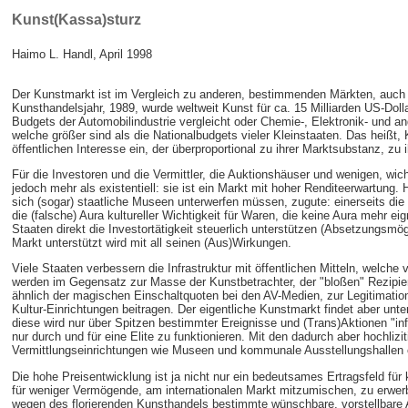
Kunst(Kassa)sturz
Haimo L. Handl, April 1998
Der Kunstmarkt ist im Vergleich zu anderen, bestimmenden Märkten, auch 
Kunsthandelsjahr, 1989, wurde weltweit Kunst für ca. 15 Milliarden US-Do
Budgets der Automobilindustrie vergleicht oder Chemie-, Elektronik- und a
welche größer sind als die Nationalbudgets vieler Kleinstaaten. Das heißt
öffentlichen Interesse ein, der überproportional zu ihrer Marktsubstanz, zu 
Für die Investoren und die Vermittler, die Auktionshäuser und wenigen, wic
jedoch mehr als existentiell: sie ist ein Markt mit hoher Renditeerwartung
sich (sogar) staatliche Museen unterwerfen müssen, zugute: einerseits di
die (falsche) Aura kultureller Wichtigkeit für Waren, die keine Aura mehr ei
Staaten direkt die Investortätigkeit steuerlich unterstützen (Absetzungsmög
Markt unterstützt wird mit all seinen (Aus)Wirkungen.
Viele Staaten verbessern die Infrastruktur mit öffentlichen Mitteln, welche 
werden im Gegensatz zur Masse der Kunstbetrachter, der "bloßen" Rezipie
ähnlich der magischen Einschaltquoten bei den AV-Medien, zur Legitimati
Kultur-Einrichtungen beitragen. Der eigentliche Kunstmarkt findet aber unt
diese wird nur über Spitzen bestimmter Ereignisse und (Trans)Aktionen "inf
nur durch und für eine Elite zu funktionieren. Mit den dadurch aber hochliz
Vermittlungseinrichtungen wie Museen und kommunale Ausstellungshallen 
Die hohe Preisentwicklung ist ja nicht nur ein bedeutsames Ertragsfeld für 
für weniger Vermögende, am internationalen Markt mitzumischen, zu erwer
wegen des florierenden Kunsthandels bestimmte wünschbare, vorstellbare Au