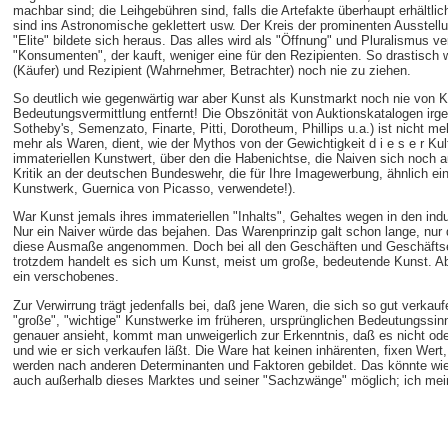
machbar sind; die Leihgebühren sind, falls die Artefakte überhaupt erhältl
sind ins Astronomische geklettert usw. Der Kreis der prominenten Ausstell
"Elite" bildete sich heraus. Das alles wird als "Öffnung" und Pluralismus ve
"Konsumenten", der kauft, weniger eine für den Rezipienten. So drastisch
(Käufer) und Rezipient (Wahrnehmer, Betrachter) noch nie zu ziehen.
So deutlich wie gegenwärtig war aber Kunst als Kunstmarkt noch nie von Ku
Bedeutungsvermittlung entfernt! Die Obszönität von Auktionskatalogen irge
Sotheby's, Semenzato, Finarte, Pitti, Dorotheum, Phillips u.a.) ist nicht 
mehr als Waren, dient, wie der Mythos von der Gewichtigkeit d i e s e r K
immateriellen Kunstwert, über den die Habenichtse, die Naiven sich noch au
Kritik an der deutschen Bundeswehr, die für Ihre Imagewerbung, ähnlich
Kunstwerk, Guernica von Picasso, verwendete!).
War Kunst jemals ihres immateriellen "Inhalts", Gehaltes wegen in den ind
Nur ein Naiver würde das bejahen. Das Warenprinzip galt schon lange, nur d
diese Ausmaße angenommen. Doch bei all den Geschäften und Geschäftser
trotzdem handelt es sich um Kunst, meist um große, bedeutende Kunst. A
ein verschobenes.
Zur Verwirrung trägt jedenfalls bei, daß jene Waren, die sich so gut verka
"große", "wichtige" Kunstwerke im früheren, ursprünglichen Bedeutungssin
genauer ansieht, kommt man unweigerlich zur Erkenntnis, daß es nicht ode
und wie er sich verkaufen läßt. Die Ware hat keinen inhärenten, fixen Wert,
werden nach anderen Determinanten und Faktoren gebildet. Das könnte wie
auch außerhalb dieses Marktes und seiner "Sachzwänge" möglich; ich meine