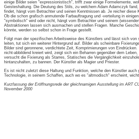
einige Bilder seien "expressionistisch", trifft zwar einige Formelemente, wo
Geisteshaltung. Die Deutung des Stils, zu welchem Adam Adamczyk fand, u
findet, hängt vom Betrachter und seinen Kenntnissen ab. Je reicher diese
Ob die schon grafisch anmutende Farbauftragung und -verteilung in einigen
"symbolisch" wird oder nicht, hängt vom Betrachter und seinem (wissende
Abstraktionen lassen sich ausmachen und stellen Fragen. Manche Geschich
könnte, werden so selbst schon in Frage gestellt.
Folgt man der spezifischen Arbeitsweise des Künstlers und lässt sich von
leiten, tut sich ein weiterer Hintergrund auf. Bilder als scheinbare Fixieru
Bilder sind geronnene, verdichtete Zeit, Komprimierungen von Eindrücken.
nicht-abbildend kreiert wird, zeigt sich ein Beharren gegenüber dem Leben
versucht die Fixierung als Starres, Statisches die Vergänglichkeit einzuho
hintanzuhalten, zu bannen. Der Künstler als Magier und Priester.
Es ist nicht zuletzt diese Haltung und Funktion, welche den Künstler auch
Technologie, in seinem Schaffen, auch wo es "altmodisch" erscheint, wic
Kurzfassung der Eröffnungsrede der gleichnamigen Ausstellung im ART 
November 2000