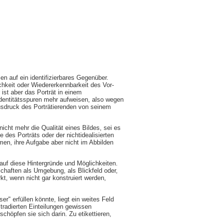
n auf ein identifizierbares Gegenüber.
ichkeit oder Wiedererkennbarkeit des Vor-
ist aber das Porträt in einem
dentitätsspuren mehr aufweisen, also wegen
Ausdruck des Porträtierenden von seinem
icht mehr die Qualität eines Bildes, sei es
e des Porträts oder der nichtidealisierten
men, ihre Aufgabe aber nicht im Abbilden
auf diese Hintergründe und Möglichkeiten.
schaften als Umgebung, als Blickfeld oder,
kt, wenn nicht gar konstruiert werden,
r" erfüllen könnte, liegt ein weites Feld
tradierten Einteilungen gewissen
chöpfen sie sich darin. Zu etikettieren,