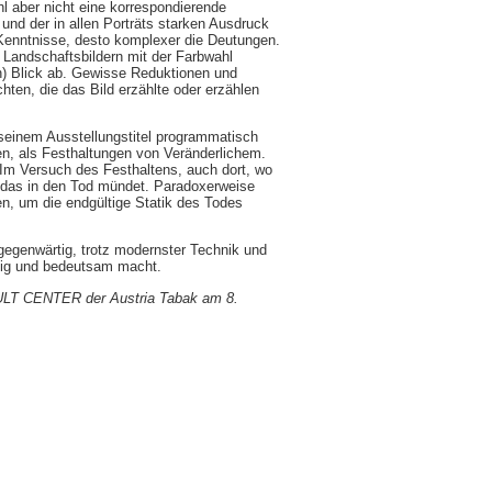
hl aber nicht eine korrespondierende
nd der in allen Porträts starken Ausdruck
 Kenntnisse, desto komplexer die Deutungen.
 Landschaftsbildern mit der Farbwahl
n) Blick ab. Gewisse Reduktionen und
ten, die das Bild erzählte oder erzählen
 seinem Ausstellungstitel programmatisch
ngen, als Festhaltungen von Veränderlichem.
 Im Versuch des Festhaltens, auch dort, wo
, das in den Tod mündet. Paradoxerweise
len, um die endgültige Statik des Todes
 gegenwärtig, trotz modernster Technik und
htig und bedeutsam macht.
CULT CENTER der Austria Tabak am 8.