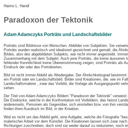
Haimo L. Handl
Paradoxon der Tektonik
Adam Adamczyks Porträts und Landschaftsbilder
Porträts sind Bildnisse von Menschen. Abbilder von Subjekten. Sie verweise
Porträts wurden realistisch und idealisiert gezeichnet und gemalt; die Ähnl
Bildes, also des abgebildeten Subjekts, war nicht immer angestrebt. Immer 
Zusammenhang mit dem Subjekt. Auch jene Porträts, die keine äusseren I
fehlender Kenntlichkeit keine Übereinstimmung zeigen, sind Porträts als 
Eindruck der oder des Porträtierten.
Bild ist nicht immer Abbild als Wiedergabe. Der Ähnlichkeitsgrad bestimmt n
ein Porträt oder ein Landschaftsbild. Bilder sind Kreationen, die, wie im Fall
Landschaftsmalerei , zwar das Vorbild, die Vorlage als Ausgangspunkt neh
sehen.
Der Titel von Adam Adamczyks Bildern "Paradoxon der Tektonik" verweist 
Die Eindrücke, welche in der Konfrontation mit Vorbildern, das heisst Land
andererseits, Personen als Gegenüber, sich einstellen bzw. von ihm verstär
finden ihren Ausdruck im Bild, in der Kreation.
Weil es nicht um das Abbild geht, eine Aufgabe, welche die Fotografie "besse
malerischer Arbeit vor dem Künstler. Die Kreationen lassen sich zwar nach 
Richtungen zuschreiben, doch sind sie weder darauf zu reduzieren, noch ers